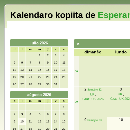
Kalendaro kopiita de
Espera
«
julio 2026
d
l
m
m
ĵ
v
s
dimanĉo
lundo
1
2
3
4
5
6
7
8
9
10
11
12
13
14
15
16
17
18
»
19
20
21
22
23
24
25
26
27
28
29
30
31
2
3
Semajno 32
UK
,
aŭgusto 2026
UK
,
Graz, UK 202
Graz, UK 2026
»
d
l
m
m
ĵ
v
s
1
2
3
4
5
6
7
8
9
10
Semajno 33
9
10
11
12
13
14
15
16
17
18
19
20
21
22