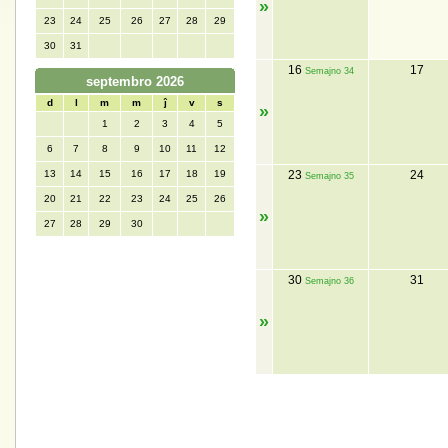
»
23
24
25
26
27
28
29
30
31
16
17
Semajno 34
septembro 2026
d
l
m
m
ĵ
v
s
»
1
2
3
4
5
6
7
8
9
10
11
12
13
14
15
16
17
18
19
23
24
Semajno 35
20
21
22
23
24
25
26
»
27
28
29
30
30
31
Semajno 36
»