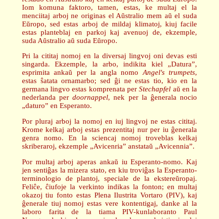
Iom komuna faktoro, tamen, estas, ke multaj el la
menciitaj arboj ne originas el Aŭstralio mem aŭ el suda
Eŭropo, sed estas arboj de mildaj klimatoj, kiuj facile
estas planteblaj en parkoj kaj avenuoj de, ekzemple,
suda Aŭstralio aŭ suda Eŭropo.
Pri la cititaj nomoj en la diversaj lingvoj oni devas esti
singarda. Ekzemple, la arbo, indikita kiel „Datura”,
esprimita ankaŭ per la angla nomo
Angel's trumpets
,
estas ŝatata ornamarbo; sed ĝi ne estas tio, kio en la
germana lingvo estas komprenata per
Stechapfel
aŭ en la
nederlanda per
doornappel
, nek per la ĝenerala nocio
„daturo” en Esperanto.
Por pluraj arboj la nomoj en iuj lingvoj ne estas cititaj.
Krome kelkaj arboj estas prezentitaj nur per iu ĝenerala
genra nomo. En la sciencaj nomoj troveblas kelkaj
skriberaroj, ekzemple „Avicenria” anstataŭ „Avicennia”.
Por multaj arboj aperas ankaŭ iu Esperanto-nomo. Kaj
jen sentiĝas la mizera stato, en kiu troviĝas la Esperanto-
terminologio de plantoj, speciale de la ekstereŭropaj.
Feliĉe, ĉiufoje la verkinto indikas la fonton; en multaj
okazoj tiu fonto estas Plena Ilustrita Vortaro (PIV), kaj
ĝenerale tiuj nomoj estas vere kontentigaj, danke al la
laboro farita de la tiama PIV-kunlaboranto Paul