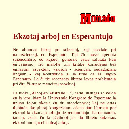
Ekzotaj arboj en Esperantujo
Ne abundas libroj pri sciencoj, kaj speciale pri
natursciencoj, en Esperanto. Tial ĉiu nove aperinta
sciencolibro, eĉ kajero, ĝenerale estas salutata kun
entuziasmo. Tro malofte oni kritike konsideras ties
enhavon, aspekton, valoron - sciencan, pedagogian,
lingvan - kaj kontribuon al la utilo de la lingvo
Esperanto. La ĉi tie recenzata libreto levas problemojn
pri ĉiuj ĉi-supre menciitaj aspektoj.
La titolo „Arboj en Aŭstralio ...”, certe, instigas scivolon
en la jaro, kiam la Universala Kongreso de Esperanto la
unuan fojon okazis en tiu mondoparto; kaj ne estas
dubinde, ke pluraj kongresanoj aĉetis tiun libreton por
ekkoni la ekzotajn arbojn tie renkontitajn. La demando,
tamen, estas, ĉu la aĉetintoj per tiu libreto sukcesos
ekkoni multajn el la tieaj arboj.