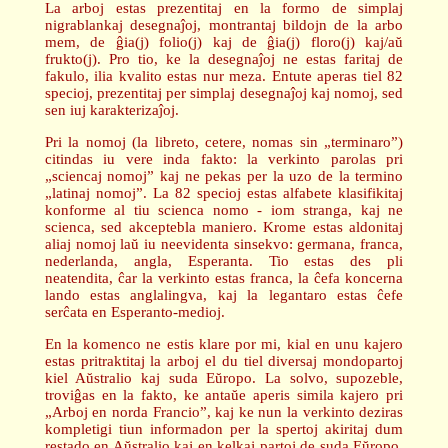
La arboj estas prezentitaj en la formo de simplaj
nigrablankaj desegnaĵoj, montrantaj bildojn de la arbo
mem, de ĝia(j) folio(j) kaj de ĝia(j) floro(j) kaj/aŭ
frukto(j). Pro tio, ke la desegnaĵoj ne estas faritaj de
fakulo, ilia kvalito estas nur meza. Entute aperas tiel 82
specioj, prezentitaj per simplaj desegnaĵoj kaj nomoj, sed
sen iuj karakterizaĵoj.
Pri la nomoj (la libreto, cetere, nomas sin „terminaro”)
citindas iu vere inda fakto: la verkinto parolas pri
„sciencaj nomoj” kaj ne pekas per la uzo de la termino
„latinaj nomoj”. La 82 specioj estas alfabete klasifikitaj
konforme al tiu scienca nomo - iom stranga, kaj ne
scienca, sed akceptebla maniero. Krome estas aldonitaj
aliaj nomoj laŭ iu neevidenta sinsekvo: germana, franca,
nederlanda, angla, Esperanta. Tio estas des pli
neatendita, ĉar la verkinto estas franca, la ĉefa koncerna
lando estas anglalingva, kaj la legantaro estas ĉefe
serĉata en Esperanto-medioj.
En la komenco ne estis klare por mi, kial en unu kajero
estas pritraktitaj la arboj el du tiel diversaj mondopartoj
kiel Aŭstralio kaj suda Eŭropo. La solvo, supozeble,
troviĝas en la fakto, ke antaŭe aperis simila kajero pri
„Arboj en norda Francio”, kaj ke nun la verkinto deziras
kompletigi tiun informadon per la spertoj akiritaj dum
restado en Aŭstralio kaj en kelkaj partoj de suda Eŭropo.