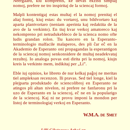
Neergaard, kiu komprenis, ke devas ekzisti simplaj
nomoj, prefere ne tro inspiritaj de la sciencaj formoj.
Malpli kontentigaj estas multaj el la nomoj prenitaj el
aliaj fontoj, kiuj estas: du vortaroj, unu bildvortaro kaj
aparta plantvortaro (neniam aperinta kaj redaktita de la
avo de la verkinto). En tiuj kvar verkoj amatoreco kaj
nekompreno pri netradukebleco de la scienca nomo ofte
ludis grandan rolon. Tiu kancero en la Esperanto-
terminologio malfacile malaperos, des pli ĉar eĉ en la
Akademio de Esperanto oni propagandas la esperantigon
de la sciencaj nomoj senkonsidere de multaj neadekvataj
rezultoj. Io analoga povas esti dirita pri la nomoj, kiujn
kreis la verkinto mem, indikitaj per „Li”.
Eble iuj opinios, ke libreto de nur kelkaj paĝoj ne meritas
tiel ampleksan recenzon. Ili pravas. Sed tiel longe, kiel la
plejparta produktado de sciencolibroj en Esperanto ne
atingos pli altan nivelon, ni prefere ne fanfaronu pri la
uzo de Esperanto en la sciencoj, eĉ ne en la popularigo
de la sciencoj. Kaj ni ne provu imponi la mondon per
listoj de terminologiaj verkoj en Esperanto.
W.M.A.
S
DE
MET