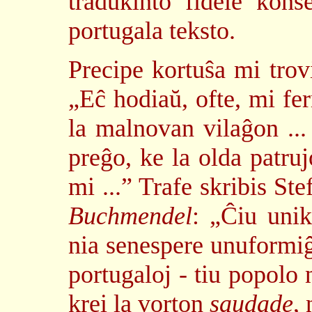
tradukinto fidele kons
portugala teksto.
Precipe kortuŝa mi trovi
„Eĉ hodiaŭ, ofte, mi fer
la malnovan vilaĝon ... 
preĝo, ke la olda patru
mi ...” Trafe skribis Ste
Buchmendel
: „Ĉiu unik
nia senespere unuformiĝ
portugaloj - tiu popolo 
krei la vorton
saudade
, 