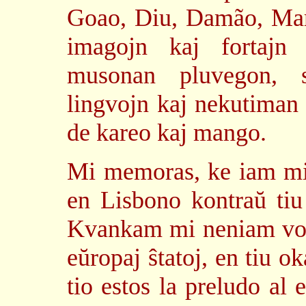
Goao, Diu, Damão, Mar
imagojn kaj fortajn 
musonan pluvegon, s
lingvojn kaj nekutiman
de kareo kaj mango.
Mi memoras, ke iam mi 
en Lisbono kontraŭ tiu 
Kvankam mi neniam vol
eŭropaj ŝtatoj, en tiu o
tio estos la preludo al 