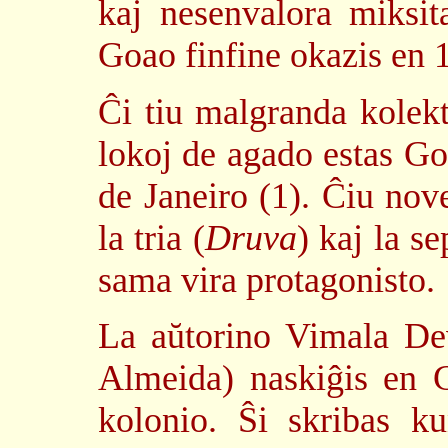
kaj nesenvalora miksi
Goao finfine okazis en 
Ĉi tiu malgranda kolekt
lokoj de agado estas Goa
de Janeiro (1). Ĉiu nov
la tria (
Druva
) kaj la se
sama vira protagonisto.
La aŭtorino Vimala De
Almeida) naskiĝis en G
kolonio. Ŝi skribas 