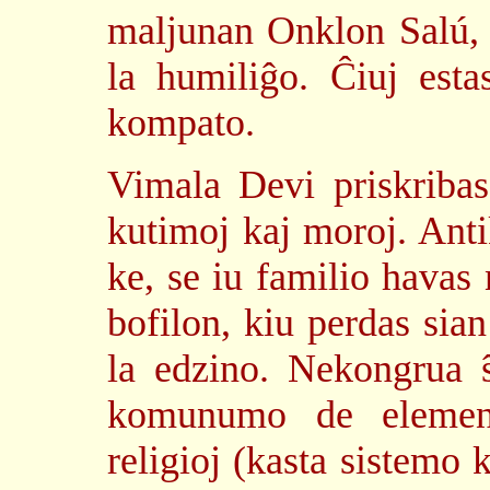
maljunan Onklon Salú, 
la humiliĝo. Ĉiuj esta
kompato.
Vimala Devi priskribas
kutimoj kaj moroj. Anti
ke, se iu familio havas n
bofilon, kiu perdas sia
la edzino. Nekongrua 
komunumo de element
religioj (kasta sistemo