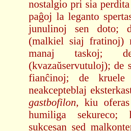
nostalgio pri sia perdit
paĝoj la leganto spert
junulinoj sen doto; d
(malkiel siaj fratinoj
manaj taskoj; 
(kvazaŭservutuloj); de s
fianĉinoj; de kruele
neakcepteblaj eksterkast
gastbofilon
, kiu ofera
humiliga sekureco; 
sukcesan sed malkonte