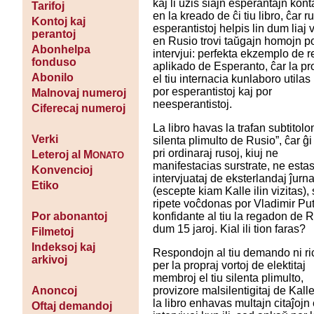
kaj li uzis siajn esperantajn kont
Tarifoj
en la kreado de ĉi tiu libro, ĉar r
Kontoj kaj
esperantistoj helpis lin dum liaj 
perantoj
en Rusio trovi taŭgajn homojn p
Abonhelpa
intervjui: perfekta ekzemplo de r
fonduso
aplikado de Esperanto, ĉar la p
Abonilo
el tiu internacia kunlaboro utilas
por esperantistoj kaj por
Malnovaj numeroj
neesperantistoj.
Ciferecaj numeroj
La libro havas la trafan subtitolo
Verki
silenta plimulto de Rusio”, ĉar ĝ
pri ordinaraj rusoj, kiuj ne
Leteroj al M
ONATO
manifestacias surstrate, ne esta
Konvencioj
intervjuataj de eksterlandaj ĵurna
Etiko
(escepte kiam Kalle ilin vizitas),
ripete voĉdonas por Vladimir Put
konfidante al tiu la regadon de 
Por abonantoj
dum 15 jaroj. Kial ili tion faras?
Filmetoj
Indeksoj kaj
Respondojn al tiu demando ni r
arkivoj
per la propraj vortoj de elektitaj
membroj el tiu silenta plimulto,
provizore malsilentigitaj de Kalle
Anoncoj
la libro enhavas multajn citaĵojn 
Oftaj demandoj