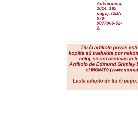
Antverpeno,
2014. 165
paĝoj. ISBN
978-
9077066-52-
2.
Tiu ĉi artikolo povas esti
kopiita aŭ tradukita por neko
celoj, se oni mencias la f
Artikolo de Edmund Grimley
el M
(www.monat
ONATO
Lasta adapto de tiu ĉi paĝo: