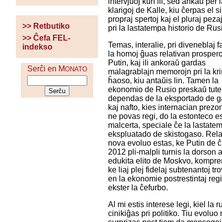
intervjuoj kun ili, sed ankaŭ per 
klarigoj de Kalle, kiu ĉerpas el si
propraj spertoj kaj el pluraj pezaj
>> Retbutiko
pri la lastatempa historio de Rus
>> Ĉefa FEL-
Temas, interalie, pri diveneblaj f
indekso
la homoj ĝuas relativan prosper
Putin, kaj ili ankoraŭ gardas
Serĉi en M
ONATO
malagrablajn memorojn pri la kr
ĥaoso, kiu antaŭis lin. Tamen la
ekonomio de Rusio preskaŭ tute
dependas de la eksportado de 
kaj nafto, kies internacian prezo
ne povas regi, do la estonteco e
malcerta, speciale ĉe la lastate
ekspluatado de skistogaso. Rela
nova evoluo estas, ke Putin de ĉ
2012 pli-malpli turnis la dorson a
edukita elito de Moskvo, kompre
ke liaj plej fidelaj subtenantoj tr
en la ekonomie postrestintaj reg
ekster la ĉefurbo.
Al mi estis interese legi, kiel la r
cinikiĝas pri politiko. Tiu evoluo