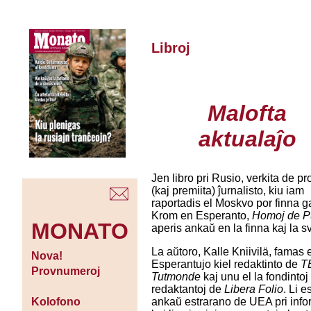
Libroj
Malofta
aktualaĵo
Jen libro pri Rusio, verkita de pr
(kaj premiita) ĵurnalisto, kiu iam
raportadis el Moskvo por finna g
Krom en Esperanto,
Homoj de P
MONATO
aperis ankaŭ en la finna kaj la s
La aŭtoro, Kalle Kniivilä, famas 
Nova!
Esperantujo kiel redaktinto de
T
Provnumeroj
Tutmonde
kaj unu el la fondintoj
redaktantoj de
Libera Folio
. Li e
ankaŭ estrarano de UEA pri inf
Kolofono