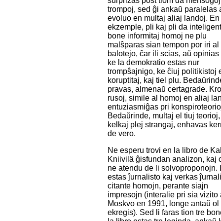
surprizas post tiom da mensogoj
trompoj, sed ĝi ankaŭ paralelas 
evoluo en multaj aliaj landoj. En 
ekzemple, pli kaj pli da inteligen
bone informitaj homoj ne plu
malŝparas sian tempon por iri al
balotejo, ĉar ili scias, aŭ opinias 
ke la demokratio estas nur
trompŝajnigo, ke ĉiuj politikistoj
koruptitaj, kaj tiel plu. Bedaŭrinde
pravas, almenaŭ certagrade. Kro
rusoj, simile al homoj en aliaj la
entuziasmiĝas pri konspiroteorio
Bedaŭrinde, multaj el tiuj teorioj,
kelkaj plej strangaj, enhavas ke
de vero.
Ne esperu trovi en la libro de Ka
Kniivilä ĝisfundan analizon, kaj 
ne atendu de li solvoproponojn. 
estas ĵurnalisto kaj verkas ĵurnal
citante homojn, perante siajn
impresojn (interalie pri sia vizito 
Moskvo en 1991, longe antaŭ ol
ekregis). Sed li faras tion tre bon