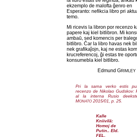
la libro estas tre leginda, ankaŭ 
ekzemplo de malofta ĝenro en
Esperanto: nefikcia libro pri aktu
temo.
Mi ricevis la libron por recenzo k
papere kaj kiel bitlibron. Mi kons
ambaŭ, sed komencis per tralego
bitlibro. Ĉar la libro havas nek b
nek grafikaĵojn, kaj ne estas kom
krucreferencoj, ĝi estas tre opor
konsumebla kiel bitlibro.
Edmund G
RIMLEY
Pri la sama verko estis publ
recenzo de Nikolao Gudskov:
al la interna Rusio deekst
M
2015/01, p. 25.
ONATO
Kalle
Kniivilä:
Homoj de
Putin.. Eld.
FEL,